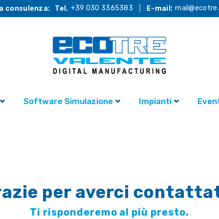
+39 030 3365383
mail@ecotre.
a consulenza:
Tel.
E-mail:
Software Simulazione
Impianti
Event
azie per averci contatta
Ti risponderemo al più presto.