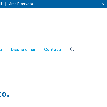
it
Area Riservata
IT
i
Dicono di noi
Contatti
to.