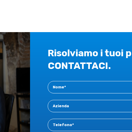
Risolviamo i tuoi 
CONTATTACI.
Contact
New