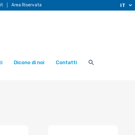
it
Area Riservata
IT
i
Dicono di noi
Contatti