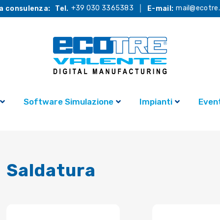
+39 030 3365383
mail@ecotre.
a consulenza:
Tel.
E-mail:
Software Simulazione
Impianti
Event
Saldatura