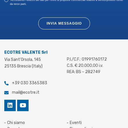
Acconsento l’utilizzo dei dati per l’invio di proposte commerciali relative a servizi/prodotti forniti
da terze parti.
INVIA MESSAGGIO
ECOTRE VALENTE Srl
P.I./C.F.: 01991760172
Via Sant’Orsola, 145
C.S. € 20.000,00 i.v.
25135 Brescia (Italy)
REA: BS – 282749
+39 030 3365383
mail@ecotre.it
Chi siamo
Eventi