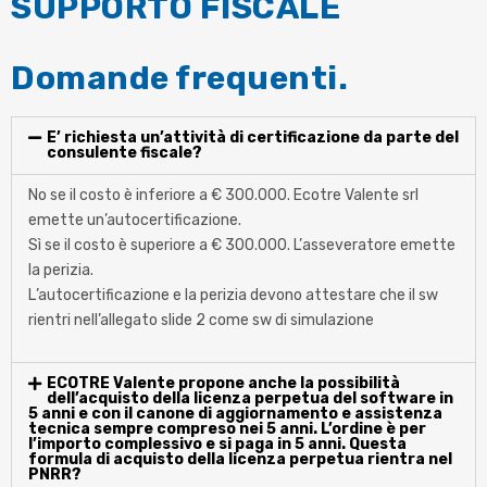
SUPPORTO FISCALE
Domande frequenti.
E’ richiesta un’attività di certificazione da parte del
consulente fiscale?
No se
il costo è inferiore a €
300.000. Ecotre Valente
srl
emette un’autocertificazione.
S
ì
se
il
costo
è
superiore a
€
300.000.
L’
asseveratore
emette
la perizia.
L
’autocertificazione
e la perizia devono attestare che il
sw
rientri nell’allegato slide
2 come
sw
di simulazione
ECOTRE Valente propone anche la possibilità
dell’acquisto della licenza perpetua del software in
5 anni e con il canone di aggiornamento e assistenza
tecnica sempre compreso nei 5 anni. L’ordine è per
l’importo complessivo e si paga in 5 anni. Questa
formula di acquisto della licenza perpetua rientra nel
PNRR?