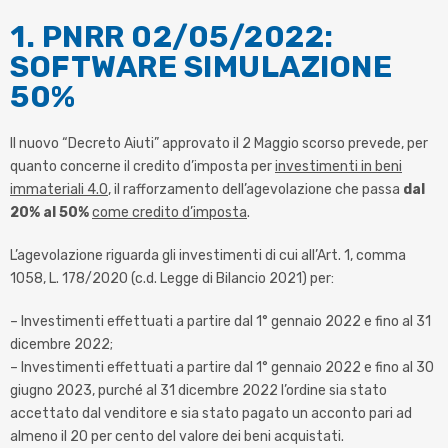
1. PNRR 02/05/2022:
SOFTWARE SIMULAZIONE
50%
Il
nuovo
“Decreto
Aiuti”
approvato
il
2
Maggio
scorso
prevede,
per
quanto
concerne
il
credito
d’imposta
per
investimenti
in
beni
immateriali
4
.
0
,
il
rafforzamento
dell’agevolazione
che
passa
dal
20
%
al
50
%
come
credito
d’imposta
.
L’agevolazione riguarda gli investimenti di cui all’Art. 1, comma
1058, L. 178/2020 (c.d. Legge di Bilancio 2021)
per:
– Investimenti effettuati a partire dal 1
°
gennaio 2022 e fino al 31
dicembre 2022;
– Investimenti effettuati a partire dal 1
°
gennaio 2022 e fino al 30
giugno 2023, purché al 31 dicembre 2022
l’ordine sia stato
accettato dal venditore e sia stato pagato un acconto pari ad
almeno il 20 per cento del valore dei beni acquistati.