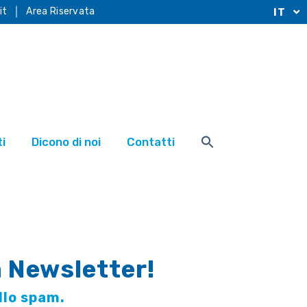
it
Area Riservata
IT
i
Dicono di noi
Contatti
a Newsletter!
llo spam.