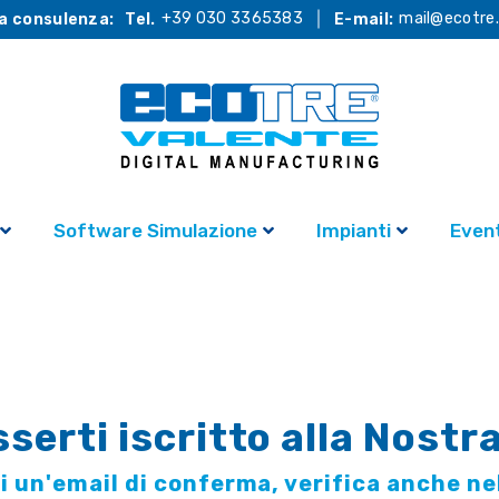
+39 030 3365383
mail@ecotre.
a consulenza:
Tel.
E-mail:
Software Simulazione
Impianti
Event
sserti iscritto alla Nostr
i un'email di conferma, verifica anche ne