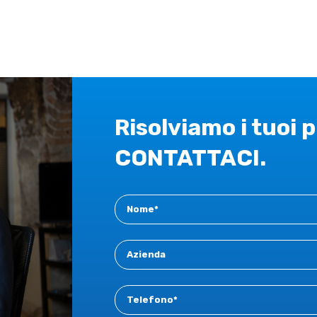
Risolviamo i tuoi 
CONTATTACI.
Contact
New