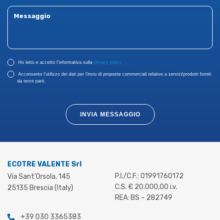
Ho letto e accetto I'informativa sulla
privacy policy
Acconsento l’utilizzo dei dati per l’invio di proposte commerciali relative a servizi/prodotti forniti
da terze parti.
INVIA MESSAGGIO
ECOTRE VALENTE Srl
P.I./C.F.: 01991760172
Via Sant’Orsola, 145
C.S. € 20.000,00 i.v.
25135 Brescia (Italy)
REA: BS – 282749
+39 030 3365383