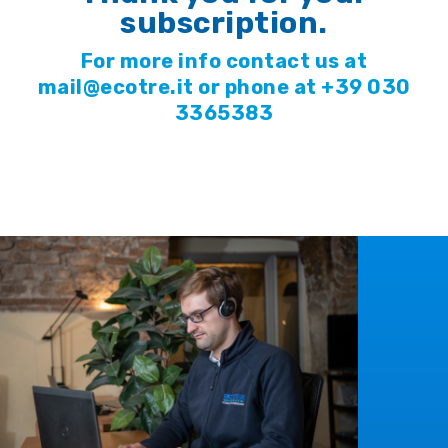
subscription.
For more info contact us at
mail@ecotre.it or phone at +39 030
3365383