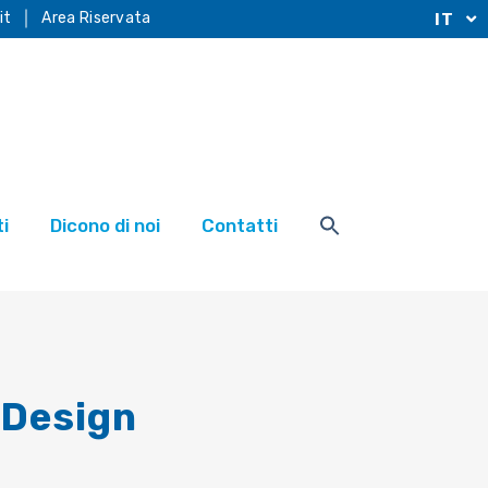
it
Area Riservata
IT
i
Dicono di noi
Contatti
-Design