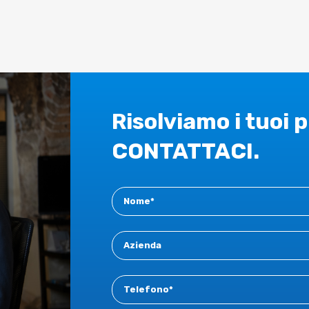
Risolviamo i tuoi 
CONTATTACI.
Contact
New