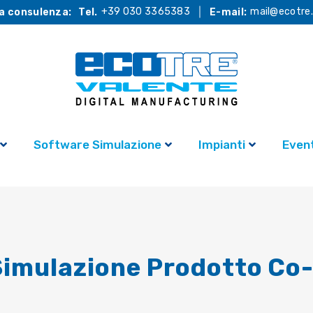
+39 030 3365383
mail@ecotre.
a consulenza:
Tel.
E-mail:
Software Simulazione
Impianti
Event
Simulazione Prodotto Co