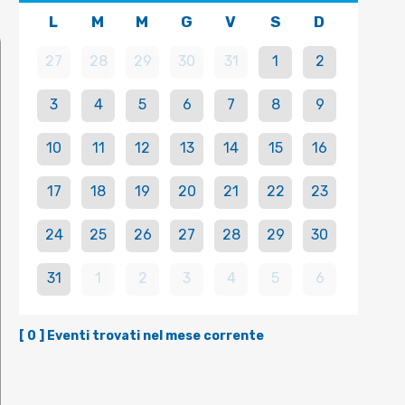
L
M
M
G
V
S
D
27
28
29
30
31
1
2
3
4
5
6
7
8
9
10
11
12
13
14
15
16
17
18
19
20
21
22
23
24
25
26
27
28
29
30
31
1
2
3
4
5
6
[
0
] Eventi trovati nel mese corrente