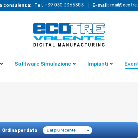
+39 030 3365383
mail@ecotre.
a consulenza:
Tel.
E-mail:
Software Simulazione
Impianti
Event
Ordina per data
Dal più recente