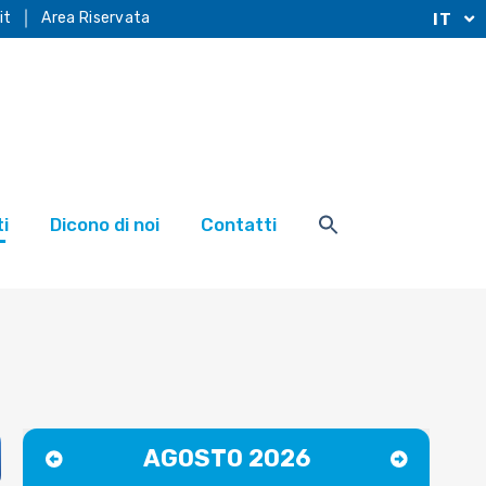
it
Area Riservata
IT
i
Dicono di noi
Contatti
APR
AGOSTO 2026
JUN