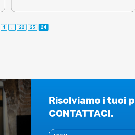
1
…
22
23
24
Risolviamo i tuoi 
CONTATTACI.
Contact