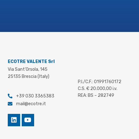
ECOTRE VALENTE Srl
Via Sant’Orsola, 145
25135 Brescia (Italy)
P.I./C.F.: 01991760172
C.S. € 20.000,00 i.v.
REA: BS – 282749
+39 030 3365383
mail@ecotre.it