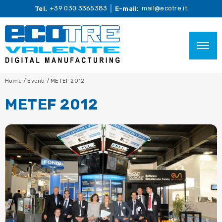
+39 030 3365383
mail@ecotre.it
Tel.
E-mail:
Home
/
Eventi
/
METEF 2012
METEF 2012