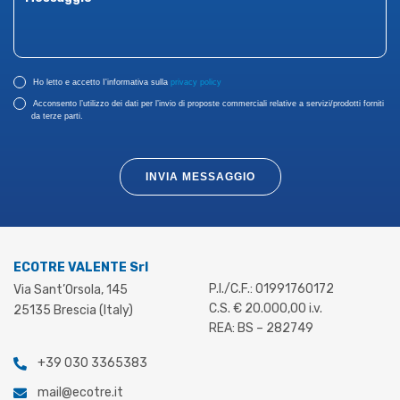
Ho letto e accetto I'informativa sulla
privacy policy
Acconsento l’utilizzo dei dati per l’invio di proposte commerciali relative a servizi/prodotti forniti
da terze parti.
INVIA MESSAGGIO
ECOTRE VALENTE Srl
P.I./C.F.: 01991760172
Via Sant’Orsola, 145
C.S. € 20.000,00 i.v.
25135 Brescia (Italy)
REA: BS – 282749
+39 030 3365383
mail@ecotre.it