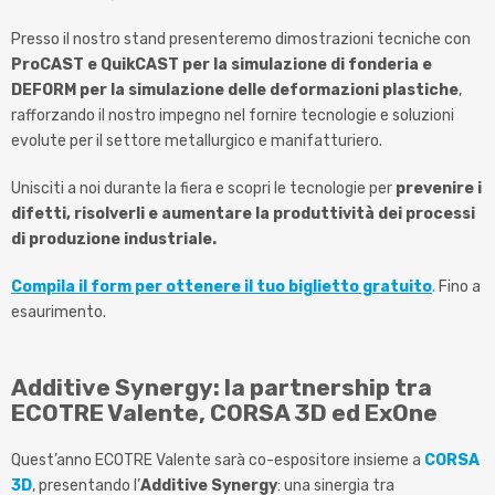
Presso il nostro stand presenteremo dimostrazioni tecniche con
ProCAST e QuikCAST per la simulazione di fonderia e
DEFORM per la simulazione delle deformazioni plastiche
,
rafforzando il nostro impegno nel fornire tecnologie e soluzioni
evolute per il settore metallurgico e manifatturiero.
Unisciti a noi durante la fiera e scopri le tecnologie per
prevenire i
difetti, risolverli e aumentare la produttività dei processi
di produzione industriale.
Compila il form per ottenere il tuo biglietto gratuito
.
Fino a
esaurimento.
Additive Synergy: la partnership tra
ECOTRE Valente, CORSA 3D ed ExOne
Quest’anno ECOTRE Valente sarà co-espositore insieme a
CORSA
3D
, presentando l’
Additive Synergy
: una sinergia tra