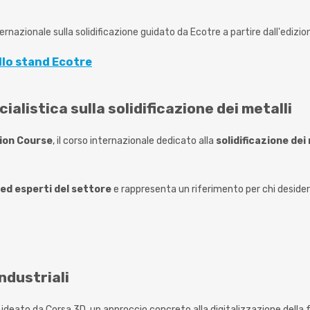
nternazionale sulla solidificazione guidato da Ecotre a partire dall'edizi
allo stand Ecotre
alistica sulla solidificazione dei metalli
tion Course
, il corso internazionale dedicato alla
solidificazione dei
ed esperti del settore
e rappresenta un riferimento per chi deside
ndustriali
n
ideato da Corsa 3D, un approccio concreto alla digitalizzazione della 