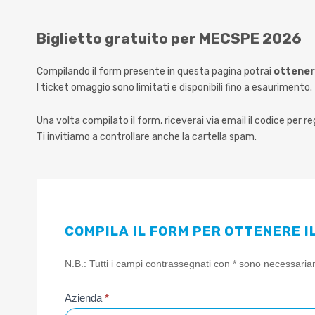
Biglietto gratuito per MECSPE 2026
Compilando il form presente in questa pagina potrai
ottener
I ticket omaggio sono limitati e disponibili fino a esaurimento.
Una volta compilato il form, riceverai via email il codice per regi
Ti invitiamo a controllare anche la cartella spam.
COMPILA IL FORM PER OTTENERE 
Partecipazione
N.B.: Tutti i campi contrassegnati con * sono necessari
a
MECSPE
Azienda
*
2026