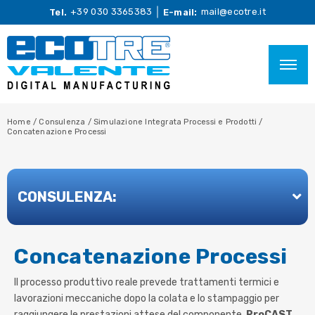
+39 030 3365383
mail@ecotre.it
Tel.
E-mail:
Home
/
Consulenza
/
Simulazione Integrata Processi e Prodotti
/
Concatenazione Processi
CONSULENZA:
Concatenazione Processi
Il processo produttivo reale prevede trattamenti termici e
lavorazioni meccaniche dopo la colata e lo stampaggio per
raggiungere le prestazioni attese del componente.
ProCAST