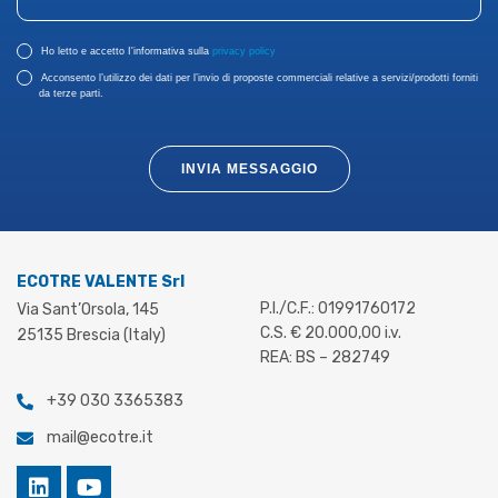
Ho letto e accetto I'informativa sulla
privacy policy
Acconsento l’utilizzo dei dati per l’invio di proposte commerciali relative a servizi/prodotti forniti
da terze parti.
INVIA MESSAGGIO
ECOTRE VALENTE Srl
P.I./C.F.: 01991760172
Via Sant’Orsola, 145
C.S. € 20.000,00 i.v.
25135 Brescia (Italy)
REA: BS – 282749
+39 030 3365383
mail@ecotre.it