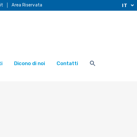
it
Area Riservata
IT
i
Dicono di noi
Contatti