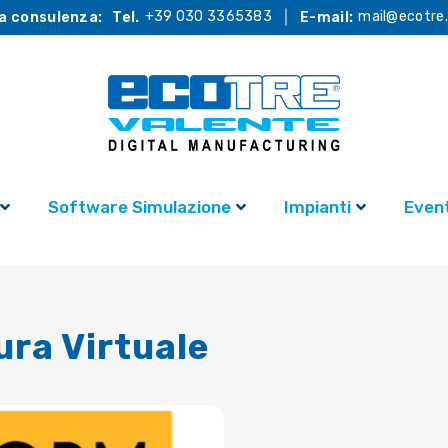
+39 030 3365383
mail@ecotre.
a consulenza:
Tel.
E-mail:
Software Simulazione
Impianti
Event
ura Virtuale