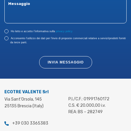
Ho letto e accetto I'informativa sulla
privacy policy
Acconsento l’utilizzo dei dati per l’invio di proposte commerciali relative a servizi/prodotti forniti
da terze parti.
INVIA MESSAGGIO
ECOTRE VALENTE Srl
P.I./C.F.: 01991760172
Via Sant’Orsola, 145
C.S. € 20.000,00 i.v.
25135 Brescia (Italy)
REA: BS – 282749
+39 030 3365383