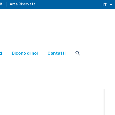
it
Area Riservata
IT
i
Dicono di noi
Contatti