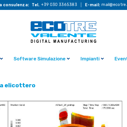
+39 030 3365383
mail@ecotre.
a consulenza:
Tel.
E-mail:
Software Simulazione
Impianti
Event
a elicottero