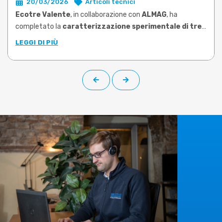
20/03/2026
Articoli tecnici
Ecotre Valente
, in collaborazione con
ALMAG
, ha
completato la
caratterizzazione sperimentale di tre
leghe di ottone tra le più utilizzate nello stampaggio
LEGGI DI PIÙ
a caldo
: CW617N, CW724R e CW510L a basso contenuto di
piombo (Pb<0,1%). Le prove, condotte su campioni prelevati
da barra di produzione, hanno permesso di determinare le
proprietà plastiche di ciascuna lega negli intervalli di
temperatura e velocità di deformazione rappresentativi
delle reali condizioni operative.
Il
limite risolto
è quello che molti utilizzatori di software di
simulazione conoscono bene:
dati materiali generici,
datati o riferiti a leghe non corrispondenti a quelle
effettivamente lavorate
. Una condizione che rende la
simulazione meno affidabile e costringe a compensare con
prove fisiche aggiuntive, più scarti e tempi di messa a punto
dilatati. I nuovi dati sperimentali, che su richiesta possono
essere implementati nella libreria materiali di
DEFORM
,