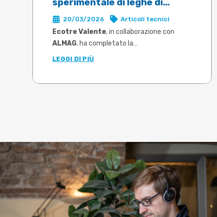
sperimentale di leghe di
ottone per lo stampaggio a
20/03/2026
Articoli tecnici
caldo in DEFORM
Ecotre Valente
, in collaborazione con
ALMAG
, ha completato la
caratterizzazione sperimentale di tre
LEGGI DI PIÙ
leghe di ottone tra le più utilizzate
nello stampaggio a caldo
: CW617N,
CW724R e CW510L a basso contenuto di
piombo (Pb<0,1%). Le prove, condotte su
campioni prelevati da barra di produzione,
hanno permesso di determinare le proprietà
plastiche di ciascuna lega negli intervalli di
temperatura e velocità di deformazione
rappresentativi delle reali condizioni
operative.
Il
limite risolto
è quello che molti
utilizzatori di software di simulazione