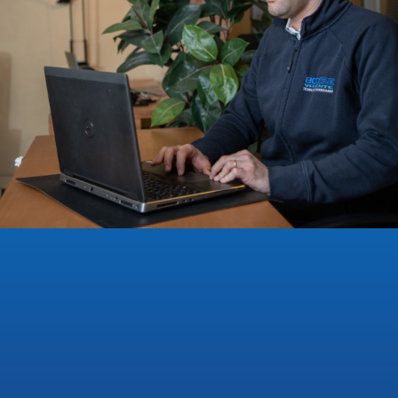
conoscono bene:
dati materiali generici,
datati o riferiti a leghe non
corrispondenti a quelle effettivamente
lavorate
. Una condizione che rende la
simulazione meno affidabile e costringe a
compensare con prove fisiche aggiuntive,
più scarti e tempi di messa a punto dilatati. I
nuovi dati sperimentali, che su richiesta
possono essere implementati nella libreria
materiali di
DEFORM
, colmano questa
lacuna, offrendo curve di flusso specifiche e
validate.
Il
beneficio concreto
per chi opera nel
settore rubinetteria oppure
nell'impiantistica idro-sanitaria, così come
nell'automotive e nella componentistica
meccanica è una
simulazione predittiva
ancor più attendibile
: meno prove