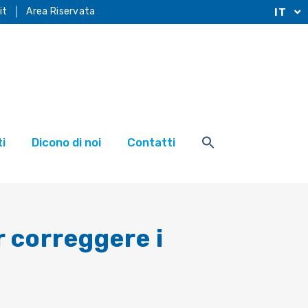
it
Area Riservata
IT
i
Dicono di noi
Contatti
r correggere i