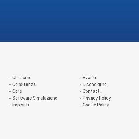
e viceversa è oggi una realtà per tutti i
nostri clienti.” —
Davide Colosio, Direttore
Generale di Colosio Srl
Chi siamo
Eventi
Consulenza
Dicono di noi
Corsi
Contatti
Software Simulazione
Privacy Policy
Impianti
Cookie Policy