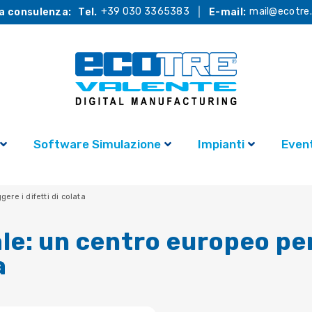
+39 030 3365383
mail@ecotre.
a consulenza:
Tel.
E-mail:
Software Simulazione
Impianti
Event
ere i difetti di colata
le: un centro europeo pe
a