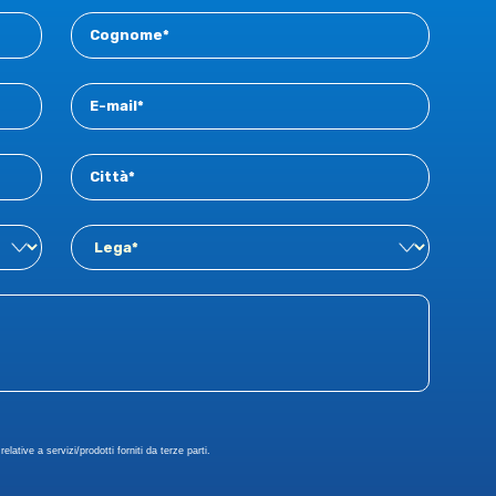
vista tecnico e scientifico dell’attività di tesi
svolta con l’ausilio dei software di
simulazione della colata (massimo 10
pagine).
Il termine di presentazione delle domande,
da trasmettersi per e-mail (info@aimnet.it)
alla Segreteria AIM, è fissato al 31 ottobre
2025.
elative a servizi/prodotti forniti da terze parti.