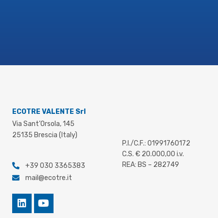
stampo in reparto, una stima maggiormente
accurata del tonnellaggio necessario per la
formatura e, di conseguenza, un supporto
ad una corretta preventivazione.
Il
documento tecnico scaricabile
approfondisce nel dettaglio la metodologia,
le leghe e i campi di applicazione.
ECOTRE VALENTE Srl
Via Sant’Orsola, 145
25135 Brescia (Italy)
P.I./C.F.: 01991760172
C.S. € 20.000,00 i.v.
REA: BS – 282749
+39 030 3365383
mail@ecotre.it