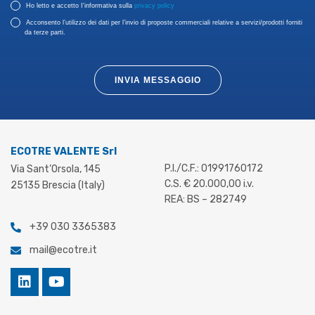
Ho letto e accetto I'informativa sulla
privacy policy
Acconsento l’utilizzo dei dati per l’invio di proposte commerciali relative a servizi/prodotti forniti
da terze parti.
INVIA MESSAGGIO
ECOTRE VALENTE Srl
P.I./C.F.: 01991760172
Via Sant’Orsola, 145
C.S. € 20.000,00 i.v.
25135 Brescia (Italy)
REA: BS – 282749
+39 030 3365383
mail@ecotre.it