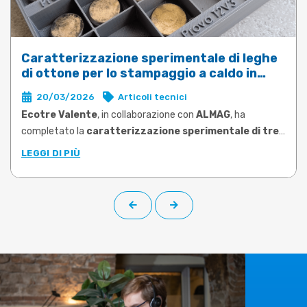
Caratterizzazione sperimentale di leghe
di ottone per lo stampaggio a caldo in
DEFORM
20/03/2026
Articoli tecnici
Ecotre Valente
, in collaborazione con
ALMAG
, ha
completato la
caratterizzazione sperimentale di tre
leghe di ottone tra le più utilizzate nello stampaggio
LEGGI DI PIÙ
a caldo
: CW617N, CW724R e CW510L a basso contenuto di
piombo (Pb<0,1%). Le prove, condotte su campioni prelevati
da barra di produzione, hanno permesso di determinare le
proprietà plastiche di ciascuna lega negli intervalli di
temperatura e velocità di deformazione rappresentativi
delle reali condizioni operative.
Il
limite risolto
è quello che molti utilizzatori di software di
simulazione conoscono bene:
dati materiali generici,