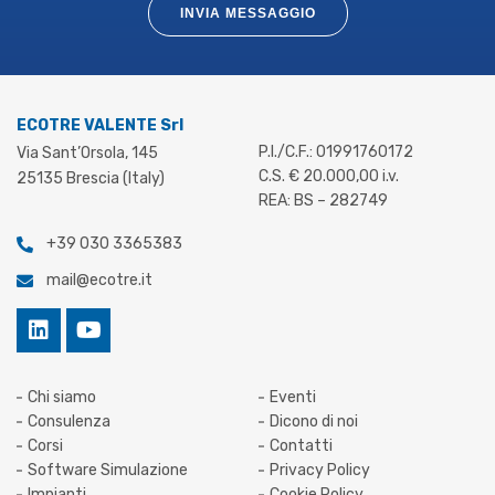
INVIA MESSAGGIO
ECOTRE VALENTE Srl
P.I./C.F.: 01991760172
Via Sant’Orsola, 145
C.S. € 20.000,00 i.v.
25135 Brescia (Italy)
REA: BS – 282749
+39 030 3365383
mail@ecotre.it
Chi siamo
Eventi
Consulenza
Dicono di noi
Corsi
Contatti
Software Simulazione
Privacy Policy
Impianti
Cookie Policy