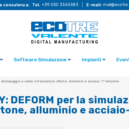
+39 030 3365383
mail@ecotre.
a consulenza:
Tel.
E-mail:
Software Simulazione
Impianti
Event
ampaggio a caldo e tranciatura ottone, alluminio e acciaio- 1° edizione
 DEFORM per la simulazi
tone, alluminio e acciaio-