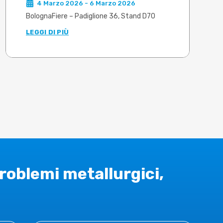
4 Marzo 2026 - 6 Marzo 2026
di fonderia e metallurgia per
BolognaFiere – Padiglione 36, Stand D70
l’industria manifatturiera
LEGGI DI PIÙ
problemi metallurgici,