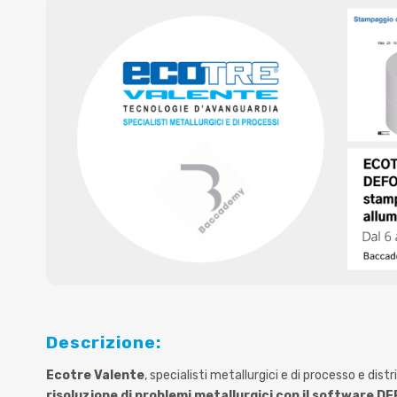
Descrizione:
Ecotre Valente
, specialisti metallurgici e di processo e di
risoluzione di problemi metallurgici con il software D