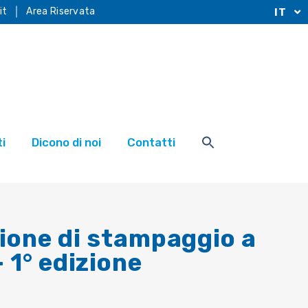
it
Area Riservata
IT
i
Dicono di noi
Contatti
one di stampaggio a
 1° edizione