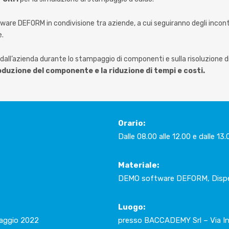
oftware DEFORM in condivisione tra aziende, a cui seguiranno degli incontr
e.
dall’azienda durante lo stampaggio di componenti e sulla risoluzione d
oduzione del componente e la riduzione di tempi e costi.
Orario:
Dalle 08.00 alle 12.00 e dalle 13.
Materiale:
DEMO software DEFORM,
Disp
Luogo:
maggio 2022
presso BACCADEMY Srl – Via In