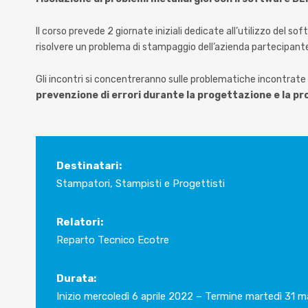
Il corso prevede 2 giornate iniziali dedicate all’utilizzo del s
risolvere un problema di stampaggio dell’azienda partecipant
Gli incontri si concentreranno sulle problematiche incontrate 
prevenzione di errori durante la progettazione e la pr
Destinatari:
Stampatori, Stampisti e Progettisti
Relatori:
Reparto Tecnico Ecotre
Durata:
Inizio mercoledì 6 aprile 2022 – Termine martedì 31 