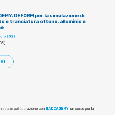
MY: DEFORM per la simulazione di
o e tranciatura ottone, alluminio e
ne
ggio 2022
BS)
USE
anizza, in collaborazione con
BACCADEMY
, un corso per la