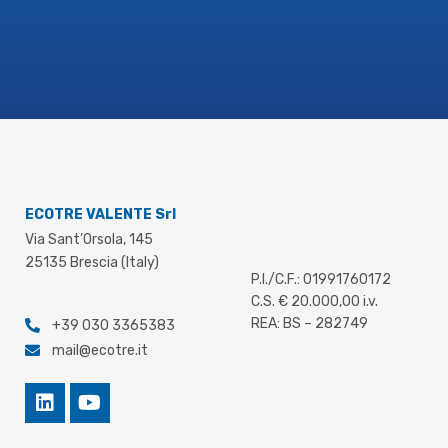
ECOTRE VALENTE Srl
Via Sant’Orsola, 145
25135 Brescia (Italy)
P.I./C.F.: 01991760172
C.S. € 20.000,00 i.v.
REA: BS – 282749
+39 030 3365383
mail@ecotre.it