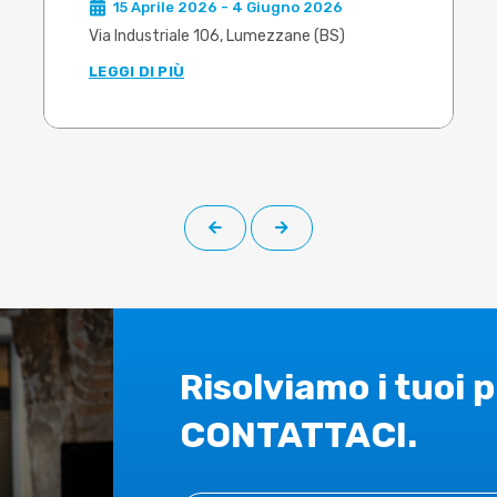
15 Aprile 2026 - 4 Giugno 2026
alluminio e ottone
Via Industriale 106, Lumezzane (BS)
LEGGI DI PIÙ
Risolviamo i tuoi 
CONTATTACI.