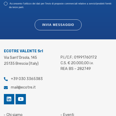
Acconsento l’utilizzo dei dati per l’invio di proposte commerciali relative a servizi/prodotti forniti
da terze parti.
INVIA MESSAGGIO
ECOTRE VALENTE Srl
P.I./C.F.: 01991760172
Via Sant’Orsola, 145
C.S. € 20.000,00 i.v.
25135 Brescia (Italy)
REA: BS – 282749
+39 030 3365383
mail@ecotre.it
Chi siamo
Eventi