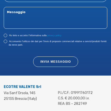
Ho letto e accetto I'informativa sulla
privacy policy
Acconsento l’utilizzo dei dati per l’invio di proposte commerciali relative a servizi/prodotti forniti
da terze parti.
INVIA MESSAGGIO
ECOTRE VALENTE Srl
P.I./C.F.: 01991760172
Via Sant’Orsola, 145
C.S. € 20.000,00 i.v.
25135 Brescia (Italy)
REA: BS – 282749