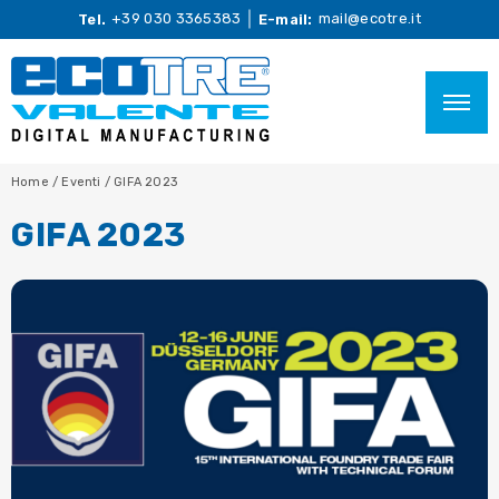
+39 030 3365383
mail@ecotre.it
Tel.
E-mail:
Home
/
Eventi
/
GIFA 2023
GIFA 2023