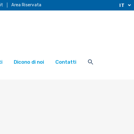
it
Area Riservata
IT
i
Dicono di noi
Contatti