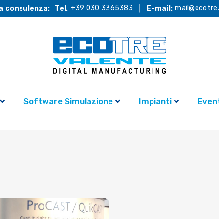
+39 030 3365383
mail@ecotre.
a consulenza:
Tel.
E-mail:
Software Simulazione
Impianti
Event