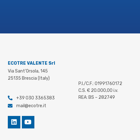
ECOTRE VALENTE Srl
Via Sant’Orsola, 145
25135 Brescia (Italy)
P.I./C.F.: 01991760172
C.S. € 20.000,00 i.v.
REA: BS – 282749
+39 030 3365383
mail@ecotre.it