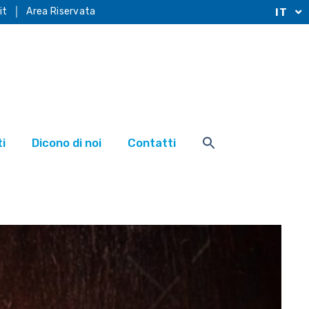
it
Area Riservata
IT
i
Dicono di noi
Contatti