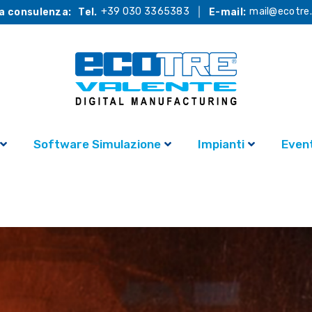
+39 030 3365383
mail@ecotre.
a consulenza:
Tel.
E-mail:
Software Simulazione
Impianti
Event