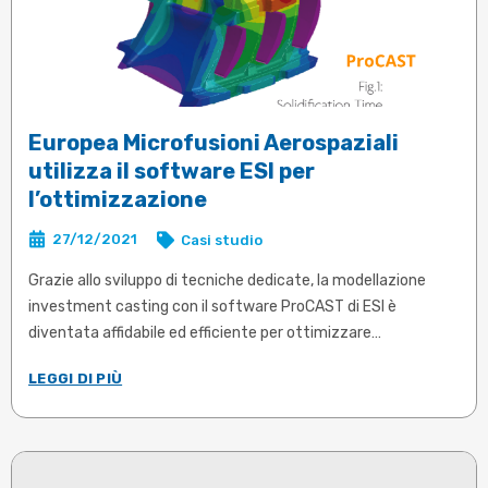
Europea Microfusioni Aerospaziali
utilizza il software ESI per
l’ottimizzazione
27/12/2021
Casi studio
Grazie allo sviluppo di tecniche dedicate, la modellazione
investment casting con il software ProCAST di ESI è
diventata affidabile ed efficiente per ottimizzare
componenti di sicurezza come le pale delle turbine per i
LEGGI DI PIÙ
motori a reazione.
Articolo in inglese