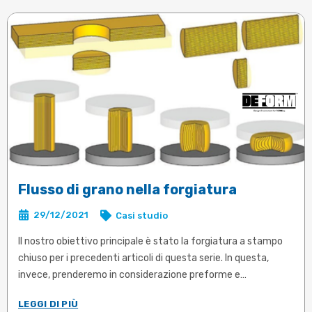
Flusso di grano nella forgiatura
29/12/2021
Casi studio
Il nostro obiettivo principale è stato la forgiatura a stampo
chiuso per i precedenti articoli di questa serie. In questa,
invece, prenderemo in considerazione preforme e
componenti di grandi dimensioni, che spesso sono prodotti
LEGGI DI PIÙ
mediante stampaggio a stampo aperto.