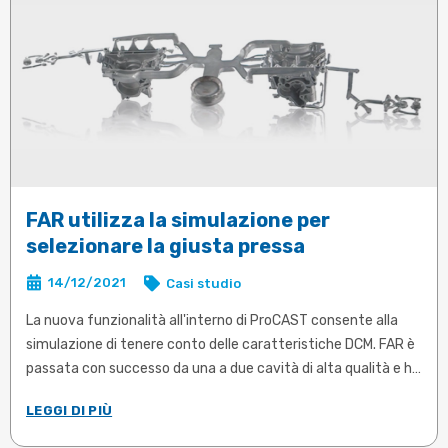
FAR utilizza la simulazione per
selezionare la giusta pressa
14/12/2021
Casi studio
La nuova funzionalità all'interno di ProCAST consente alla
simulazione di tenere conto delle caratteristiche DCM. FAR è
passata con successo da una a due cavità di alta qualità e ha
progettato un nuovo design dello stampo per la giusta
LEGGI DI PIÙ
macchina di pressofusione a un costo minimo.