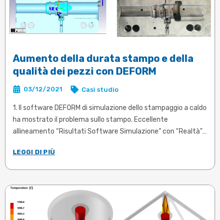
Aumento della durata stampo e della
qualità dei pezzi con DEFORM
03/12/2021
Casi studio
1. Il software DEFORM di simulazione dello stampaggio a caldo
ha mostrato il problema sullo stampo. Eccellente
allineamento “Risultati Software Simulazione” con “Realtà”
2. La simulazione permette di individuare i difetti ottenuti
LEGGI DI PIÙ
durante lo stampaggio, di comprenderne le cause e quindi
intraprendere le giuste azioni correttive. Campionatura
positiva al primo colpo, se simulata
3. Approvvigionamento Materia Prima certo
4. Tempi di avviamento ridotti al minimo: barra e
posizionamento già definiti