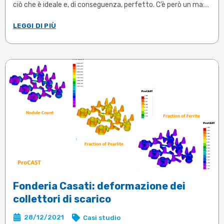
ciò che è ideale e, di conseguenza, perfetto. C’è però un ma:
se la difettosità esiste e non può essere completamente
LEGGI DI PIÙ
annullata, è pur vero che può essere contenuta e ridotta a
valori accettabili. Dunque l’obiettivo primario di ogni fonderia
è quello di produrre getti coerenti con le specifiche, privi di
difetti.
Fonderia Casati: deformazione dei
collettori di scarico
28/12/2021
Casi studio