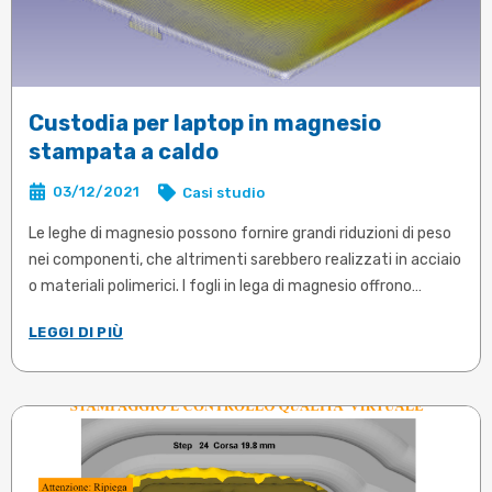
Custodia per laptop in magnesio
stampata a caldo
03/12/2021
Casi studio
Le leghe di magnesio possono fornire grandi riduzioni di peso
nei componenti, che altrimenti sarebbero realizzati in acciaio
o materiali polimerici. I fogli in lega di magnesio offrono
un'alternativa con buone proprietà meccaniche ma hanno
LEGGI DI PIÙ
una bassa formabilità a temperatura ambiente. Dopo 3
secondi di riscaldo, DEFORM mostra la distribuzione della
temperatura prima della formatura ...
Articolo in inglese