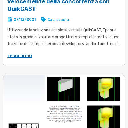
velocemente della concorrenza con
QuikCAST
27/12/2021
Casi studio
Utilizzando la soluzione di colata virtuale QuikCAST, Epcor è
stata in grado di valutare progetti di stampi alternativi a una
frazione dei tempi e dei costi di sviluppo standard per fornire
parti di qualità superiore ai propri clienti ed essere più veloce
LEGGI DI PIÙ
della concorrenza. Hanno raggiunto con successo una
produttività iniziale del 98% per le parti iniziali.