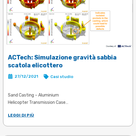
ACTech: Simulazione gravità sabbia
scatola elicottero
27/12/2021
Casi studio
Sand Casting – Aluminium
Helicopter Transmission Case
Riempimento - Solidificazione - Tensioni e Sforzi -
LEGGI DI PIÙ
Deformazioni