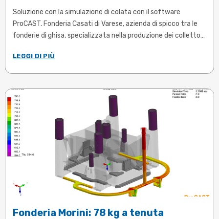
Soluzione con la simulazione di colata con il software
ProCAST. Fonderia Casati di Varese, azienda di spicco tra le
fonderie di ghisa, specializzata nella produzione dei collettori
di scarico e di turbine per il mercato europeo e orientale, ha
LEGGI DI PIÙ
investito notevolmente nella simulazione di colata.
Fonderia Morini: 78 kg a tenuta