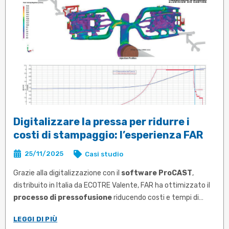
4. Tempi di avviamento ridotti al minimo: barra e
posizionamento già definiti
5. Definizione Macchina richiesta: pianificazione delle
campionature e della produzione
6. Durata stampo aumentata grazie a campionature positive
che non richiedono modifiche e riparazione successive anche
con eventuali saldature
7. Verifica Attendibilità Preventivo
8. Minore tempo ciclo ....
Digitalizzare la pressa per ridurre i
costi di stampaggio: l’esperienza FAR
25/11/2025
Casi studio
Grazie alla digitalizzazione con il
software ProCAST
,
distribuito in Italia da ECOTRE Valente, FAR ha ottimizzato il
processo di pressofusione
riducendo costi e tempi di
lavorazione delle
presse Colosio
.
LEGGI DI PIÙ
L’
obiettivo
era ambizioso: produrre una pompa olio