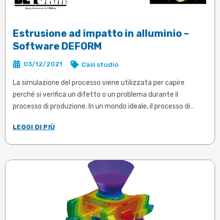
Estrusione ad impatto in alluminio –
Software DEFORM
03/12/2021
Casi studio
La simulazione del processo viene utilizzata per capire
perché si verifica un difetto o un problema durante il
processo di produzione. In un mondo ideale, il processo di
progettazione non consentirebbe mai a questi problemi di
LEGGI DI PIÙ
colpire la produzione. Aziende leader, come JLO Metal
Products a Chicago, Illinois, hanno utilizzato DEFORM™ per
analizzare gli estrusi in alluminio in fase di offerta.
Articolo in inglese