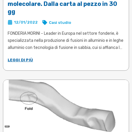
molecolare. Dalla carta al pezzo in 30
gg
12/01/2022
Casi studio
FONDERIA MORINI - Leader in Europa nel settore fonderie, è
specializzata nella produzione di fusioni in alluminio e in leghe
alluminio con tecnologia di fusione in sabbia, cui si affianca la
Divisione Fonderia Fusione in Conchiglia. Co-design e
LEGGI DI PIÙ
definizione del sistema di colata e montanti guidati dalla
simulazione di colata sul solo pezzo