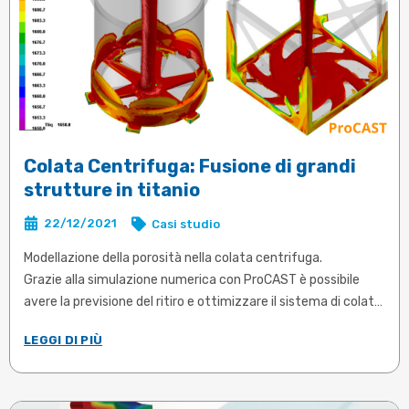
5. Definizione Macchina richiesta: pianificazione delle
campionature e della produzione
6. Durata stampo aumentata grazie a campionature positive
che non richiedono modifiche e riparazione successive anche
con eventuali saldature
7. Verifica Attendibilità Preventivo
8. Minore tempo ciclo
Colata Centrifuga: Fusione di grandi
...
strutture in titanio
22/12/2021
Casi studio
Modellazione della porosità nella colata centrifuga.
Grazie alla simulazione numerica con ProCAST è possibile
avere la previsione del ritiro e ottimizzare il sistema di colata.
.....
LEGGI DI PIÙ
Articolo in inglese