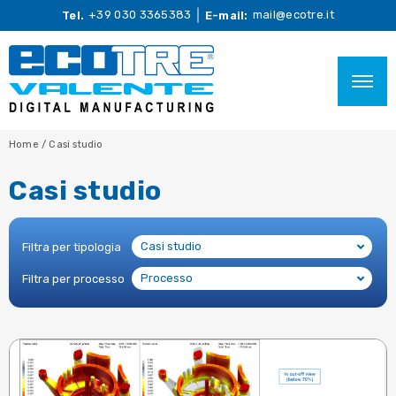
+39 030 3365383
mail@ecotre.it
Tel.
E-mail:
Home
/
Casi studio
Casi studio
Casi studio
Filtra per tipologia
Processo
Filtra per processo