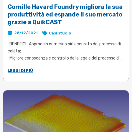
Cornille Havard Foundry migliora la sua
produttività ed espande il suo mercato
grazie a QuikCAST
28/12/2021
Casi studio
I BENEFICI . Approccio numerico più accurato del processo di
colata;
. Migliore conoscenza e controllo della lega e del processo di
colata;
LEGGI DI PIÙ
. Maggiore qualità della campana colata;
. Progettazione iniziale per la produzione ...
Articolo in inglese