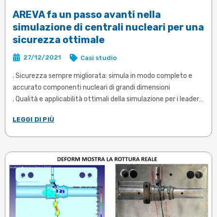
AREVA fa un passo avanti nella
simulazione di centrali nucleari per una
sicurezza ottimale
27/12/2021
Casi studio
. Sicurezza sempre migliorata: simula in modo completo e
accurato componenti nucleari di grandi dimensioni
. Qualità e applicabilità ottimali della simulazione per i leader
nell'energia nucleare
LEGGI DI PIÙ
. Soluzioni hardware con la potenza di calcolo più elevata mai
disponibile sul mercato a un costo di proprietà accessibile
. Analisi di dimensionamento e simulazioni comportamentali
precise ed efficienti ...
Articolo in inglese