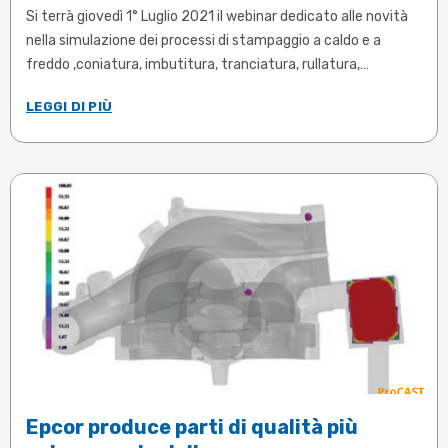
Si terrà giovedì 1° Luglio 2021 il webinar dedicato alle novità
nella simulazione dei processi di stampaggio a caldo e a
freddo ,coniatura, imbutitura, tranciatura, rullatura,
forgiatura, laminazione, trafilatura, estrusione, saldatura con
LEGGI DI PIÙ
il nuovo software DEFORM 2021 e organizzato dalla
bresciana Ecotre Valente.
Epcor produce parti di qualità più