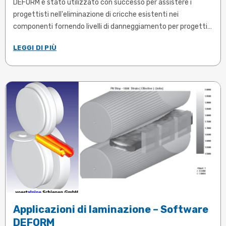
DEFORM è stato utilizzato con successo per assistere i
progettisti nell'eliminazione di cricche esistenti nei
componenti fornendo livelli di danneggiamento per progetti
alternativi. La riduzione del danneggiamento previsto
LEGGI DI PIÙ
generalmente riduce la probabilità di frattura ...
Articolo in inglese
Applicazioni di laminazione – Software
DEFORM