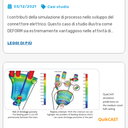
03/12/2021
Casi studio
I contributi della simulazione di processo nello sviluppo del
connettore elettrico. Questo caso di studio illustra come
DEFORM sia estremamente vantaggioso nelle attività di
controllo dimensionale e riduzione dei costi.
LEGGI DI PIÙ
I tempi stretti sono all'ordine del giorno nel competitivo
settore della forgiatura. Pochissimi produttori possono
permettersi il lusso di un aumento del prezzo di vendita per
compensare i costi aggiuntivi associati al dimensionamento
conservativo dei materiali, alla rilavorazione degli stampi o a
costose prove in produzione ....
Articolo in inglese