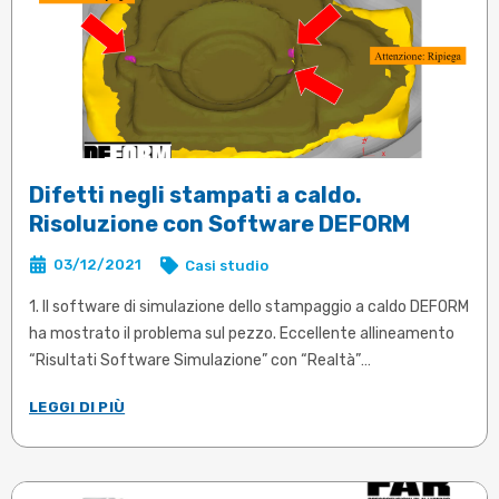
Difetti negli stampati a caldo.
Risoluzione con Software DEFORM
03/12/2021
Casi studio
1. Il software di simulazione dello stampaggio a caldo DEFORM
ha mostrato il problema sul pezzo. Eccellente allineamento
“Risultati Software Simulazione” con “Realtà”
2. La simulazione ha permesso di individuare i difetti ottenuti
LEGGI DI PIÙ
durante lo stampaggio, di comprenderne le cause e quindi
intraprendere le giuste azioni correttive. Campionatura
positiva al primo colpo, se simulata
3. Approvvigionamento Materia Prima certo