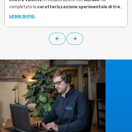
completato la
caratterizzazione sperimentale di tre
leghe di ottone tra le più utilizzate nello stampaggio
LEGGI DI PIÙ
a caldo
: CW617N, CW724R e CW510L a basso contenuto di
piombo (Pb<0,1%). Le prove, condotte su campioni prelevati
da barra di produzione, hanno permesso di determinare le
proprietà plastiche di ciascuna lega negli intervalli di
temperatura e velocità di deformazione rappresentativi
delle reali condizioni operative.
Il
limite risolto
è quello che molti utilizzatori di software di
simulazione conoscono bene:
dati materiali generici,
datati o riferiti a leghe non corrispondenti a quelle
effettivamente lavorate
. Una condizione che rende la
simulazione meno affidabile e costringe a compensare con
prove fisiche aggiuntive, più scarti e tempi di messa a punto
dilatati. I nuovi dati sperimentali, che su richiesta possono
essere implementati nella libreria materiali di
DEFORM
,
colmano questa lacuna, offrendo curve di flusso specifiche