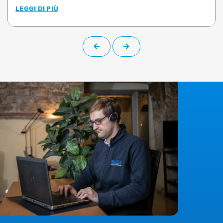
leghe di ottone tra le più utilizzate nello stampaggio
LEGGI DI PIÙ
a caldo
: CW617N, CW724R e CW510L a basso contenuto di
piombo (Pb<0,1%). Le prove, condotte su campioni prelevati
da barra di produzione, hanno permesso di determinare le
proprietà plastiche di ciascuna lega negli intervalli di
temperatura e velocità di deformazione rappresentativi
delle reali condizioni operative.
Il
limite risolto
è quello che molti utilizzatori di software di
simulazione conoscono bene:
dati materiali generici,
datati o riferiti a leghe non corrispondenti a quelle
effettivamente lavorate
. Una condizione che rende la
simulazione meno affidabile e costringe a compensare con
prove fisiche aggiuntive, più scarti e tempi di messa a punto
dilatati. I nuovi dati sperimentali, che su richiesta possono
essere implementati nella libreria materiali di
DEFORM
,
colmano questa lacuna, offrendo curve di flusso specifiche
e validate.