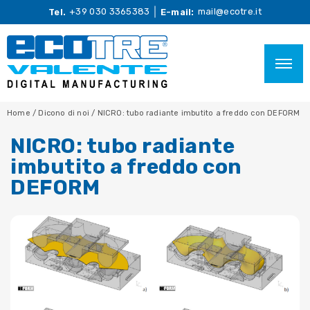
+39 030 3365383
mail@ecotre.it
Tel.
E-mail:
Home
/
Dicono di noi
/
NICRO: tubo radiante imbutito a freddo con DEFORM
NICRO: tubo radiante
imbutito a freddo con
DEFORM