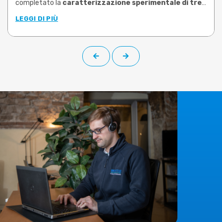
completato la
caratterizzazione sperimentale di tre
leghe di ottone tra le più utilizzate nello stampaggio
LEGGI DI PIÙ
a caldo
: CW617N, CW724R e CW510L a basso contenuto di
piombo (Pb<0,1%). Le prove, condotte su campioni prelevati
da barra di produzione, hanno permesso di determinare le
proprietà plastiche di ciascuna lega negli intervalli di
temperatura e velocità di deformazione rappresentativi
delle reali condizioni operative.
Il
limite risolto
è quello che molti utilizzatori di software di
simulazione conoscono bene:
dati materiali generici,
datati o riferiti a leghe non corrispondenti a quelle
effettivamente lavorate
. Una condizione che rende la
simulazione meno affidabile e costringe a compensare con
prove fisiche aggiuntive, più scarti e tempi di messa a punto
dilatati. I nuovi dati sperimentali, che su richiesta possono
essere implementati nella libreria materiali di
DEFORM
,
colmano questa lacuna, offrendo curve di flusso specifiche
e validate.