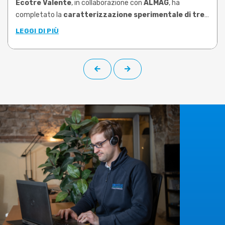
Ecotre Valente
, in collaborazione con
ALMAG
, ha
completato la
caratterizzazione sperimentale di tre
leghe di ottone tra le più utilizzate nello stampaggio
LEGGI DI PIÙ
a caldo
: CW617N, CW724R e CW510L a basso contenuto di
piombo (Pb<0,1%). Le prove, condotte su campioni prelevati
da barra di produzione, hanno permesso di determinare le
proprietà plastiche di ciascuna lega negli intervalli di
temperatura e velocità di deformazione rappresentativi
delle reali condizioni operative.
Il
limite risolto
è quello che molti utilizzatori di software di
simulazione conoscono bene:
dati materiali generici,
datati o riferiti a leghe non corrispondenti a quelle
effettivamente lavorate
. Una condizione che rende la
simulazione meno affidabile e costringe a compensare con
prove fisiche aggiuntive, più scarti e tempi di messa a punto
dilatati. I nuovi dati sperimentali, che su richiesta possono
essere implementati nella libreria materiali di
DEFORM
,
colmano questa lacuna, offrendo curve di flusso specifiche