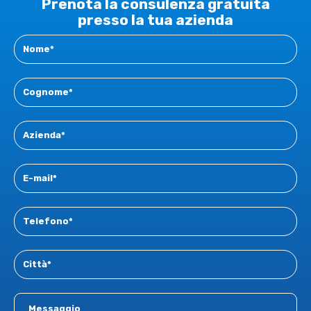
Prenota la consulenza gratuita
presso la tua azienda
Landing
-
Consulenza
analisi
di
fattibilità