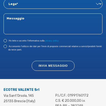
Ho letto e accetto I'informativa sulla
privacy policy
Acconsento l’utilizzo dei dati per l’invio di proposte commerciali relative a servizi/prodotti forniti
da terze parti.
INVIA MESSAGGIO
ECOTRE VALENTE Srl
P.I./C.F.: 01991760172
Via Sant’Orsola, 145
C.S. € 20.000,00 i.v.
25135 Brescia (Italy)
REA: BS – 282749