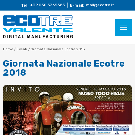
+39 030 3365383
mail@ecotre.it
Tel.
E-mail:
Home
/
Eventi
/
Giornata Nazionale Ecotre 2018
Giornata Nazionale Ecotre
2018