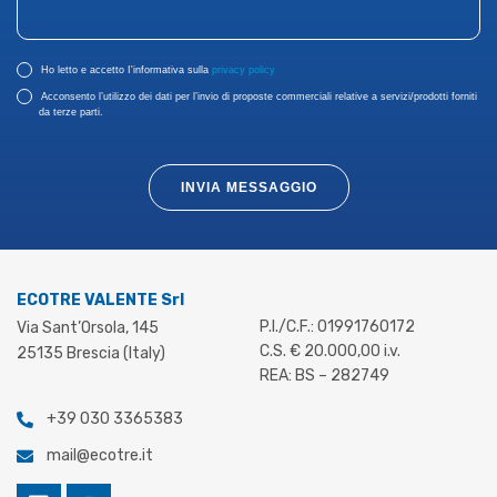
Ho letto e accetto I'informativa sulla
privacy policy
Acconsento l’utilizzo dei dati per l’invio di proposte commerciali relative a servizi/prodotti forniti
da terze parti.
INVIA MESSAGGIO
ECOTRE VALENTE Srl
P.I./C.F.: 01991760172
Via Sant’Orsola, 145
C.S. € 20.000,00 i.v.
25135 Brescia (Italy)
REA: BS – 282749
+39 030 3365383
mail@ecotre.it