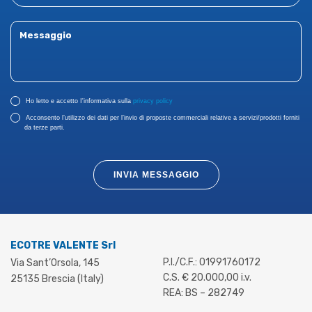
Ho letto e accetto I'informativa sulla
privacy policy
Acconsento l’utilizzo dei dati per l’invio di proposte commerciali relative a servizi/prodotti forniti
da terze parti.
INVIA MESSAGGIO
ECOTRE VALENTE Srl
P.I./C.F.: 01991760172
Via Sant’Orsola, 145
C.S. € 20.000,00 i.v.
25135 Brescia (Italy)
REA: BS – 282749