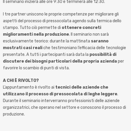
Il seminario inizierà alle ore 9:30 e terminerà alle 12:30.
I tre partner uniscono le proprie competenze per migliorare gli
aspetti del processo di pressocolata agendo sulla termica dello
stampo. Tutto ciò permette di
ottenere concreti
miglioramenti nella produzione
. Il seminario non sarà
esclusivamente teorico: durante la mattinata
saranno
mostrati casi reali
che testimoniano l’efficacia delle tecnologie
presentate. A tutti i partecipanti sarà data la
possibilità di
discutere dei bisogni particolari della propria azienda
per
favorire lo scambio di punti di vista.
A CHI È RIVOLTO?
L’appuntamento è rivolto ai
tecnici delle aziende che
utilizzano il processo di pressocolata di leghe leggere
.
Durante il seminario interverranno professionisti delle aziende
organizzatrici, che operano nel settore e conoscono il processo di
produzione.