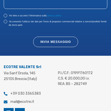
Ho letto e accetto I'informativa sulla
privacy policy
Acconsento l’utilizzo dei dati per l’invio di proposte commerciali relative a servizi/prodotti forniti
da terze parti.
INVIA MESSAGGIO
ECOTRE VALENTE Srl
P.I./C.F.: 01991760172
Via Sant’Orsola, 145
C.S. € 20.000,00 i.v.
25135 Brescia (Italy)
REA: BS – 282749
+39 030 3365383
mail@ecotre.it