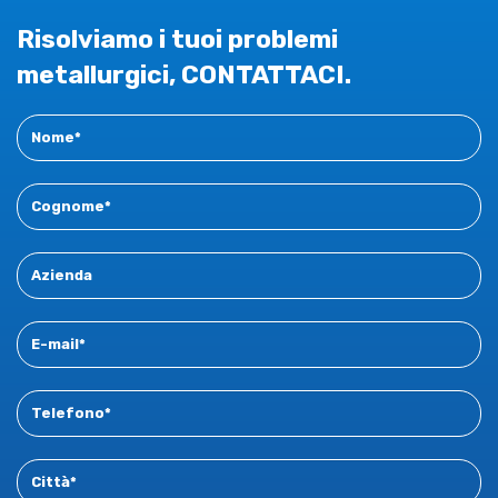
Risolviamo i tuoi problemi
Il
beneficio concreto
per chi opera nel settore
rubinetteria oppure nell'impiantistica idro-sanitaria, così
metallurgici, CONTATTACI.
come nell'automotive e nella componentistica meccanica
è una
simulazione predittiva ancor più attendibile
:
Contact
meno prove stampo in reparto, una stima maggiormente
New
accurata del tonnellaggio necessario per la formatura e, di
conseguenza, un supporto ad una corretta
preventivazione.
Il
documento tecnico scaricabile
approfondisce nel
dettaglio la metodologia, le leghe e i campi di applicazione.