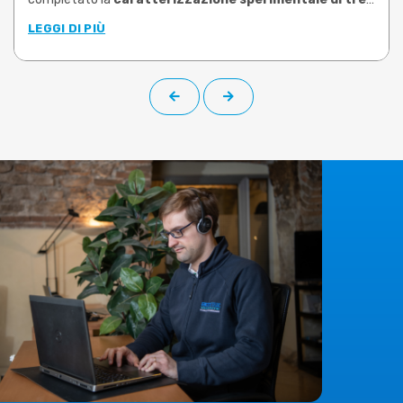
leghe di ottone tra le più utilizzate nello stampaggio
LEGGI DI PIÙ
a caldo
: CW617N, CW724R e CW510L a basso contenuto di
piombo (Pb<0,1%). Le prove, condotte su campioni prelevati
da barra di produzione, hanno permesso di determinare le
proprietà plastiche di ciascuna lega negli intervalli di
temperatura e velocità di deformazione rappresentativi
delle reali condizioni operative.
Il
limite risolto
è quello che molti utilizzatori di software di
simulazione conoscono bene:
dati materiali generici,
datati o riferiti a leghe non corrispondenti a quelle
effettivamente lavorate
. Una condizione che rende la
simulazione meno affidabile e costringe a compensare con
prove fisiche aggiuntive, più scarti e tempi di messa a punto
dilatati. I nuovi dati sperimentali, che su richiesta possono
essere implementati nella libreria materiali di
DEFORM
,
colmano questa lacuna, offrendo curve di flusso specifiche
e validate.