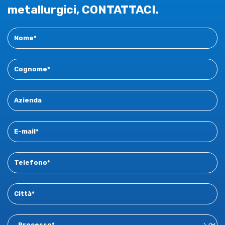
rubinetteria oppure nell'impiantistica idro-sanitaria, così
metallurgici, CONTATTACI.
come nell'automotive e nella componentistica meccanica
è una
simulazione predittiva ancor più attendibile
:
Contact
meno prove stampo in reparto, una stima maggiormente
New
accurata del tonnellaggio necessario per la formatura e, di
conseguenza, un supporto ad una corretta
preventivazione.
Il
documento tecnico scaricabile
approfondisce nel
dettaglio la metodologia, le leghe e i campi di applicazione.