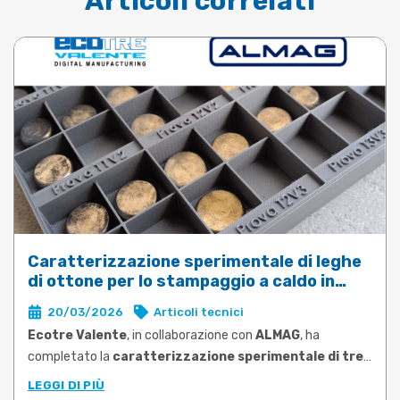
Articoli correlati
Caratterizzazione sperimentale di leghe
di ottone per lo stampaggio a caldo in
DEFORM
20/03/2026
Articoli tecnici
Ecotre Valente
, in collaborazione con
ALMAG
, ha
completato la
caratterizzazione sperimentale di tre
leghe di ottone tra le più utilizzate nello stampaggio
LEGGI DI PIÙ
a caldo
: CW617N, CW724R e CW510L a basso contenuto di