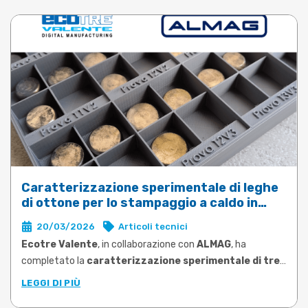
Caratterizzazione sperimentale di leghe
di ottone per lo stampaggio a caldo in
DEFORM
20/03/2026
Articoli tecnici
Ecotre Valente
, in collaborazione con
ALMAG
, ha
completato la
caratterizzazione sperimentale di tre
leghe di ottone tra le più utilizzate nello stampaggio
LEGGI DI PIÙ
a caldo
: CW617N, CW724R e CW510L a basso contenuto di