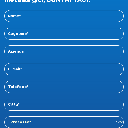
come nell'automotive e nella componentistica meccanica
è una
simulazione predittiva ancor più attendibile
:
Contact
meno prove stampo in reparto, una stima maggiormente
New
accurata del tonnellaggio necessario per la formatura e, di
conseguenza, un supporto ad una corretta
preventivazione.
Il
documento tecnico scaricabile
approfondisce nel
dettaglio la metodologia, le leghe e i campi di applicazione.