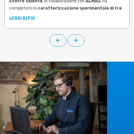
Ecotre Valente
, in collaborazione con
ALMAG
, ha
completato la
caratterizzazione sperimentale di tre
leghe di ottone tra le più utilizzate nello stampaggio
LEGGI DI PIÙ
a caldo
: CW617N, CW724R e CW510L a basso contenuto di
piombo (Pb<0,1%). Le prove, condotte su campioni prelevati
da barra di produzione, hanno permesso di determinare le
proprietà plastiche di ciascuna lega negli intervalli di
temperatura e velocità di deformazione rappresentativi
delle reali condizioni operative.
Il
limite risolto
è quello che molti utilizzatori di software di
simulazione conoscono bene:
dati materiali generici,
datati o riferiti a leghe non corrispondenti a quelle
effettivamente lavorate
. Una condizione che rende la
simulazione meno affidabile e costringe a compensare con
prove fisiche aggiuntive, più scarti e tempi di messa a punto
dilatati. I nuovi dati sperimentali, che su richiesta possono
essere implementati nella libreria materiali di
DEFORM
,
colmano questa lacuna, offrendo curve di flusso specifiche