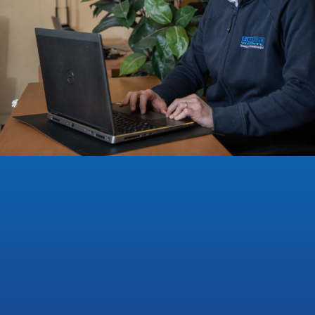
corrispondenti a quelle effettivamente
lavorate
. Una condizione che rende la
simulazione meno affidabile e costringe a
compensare con prove fisiche aggiuntive,
più scarti e tempi di messa a punto dilatati. I
nuovi dati sperimentali, che su richiesta
possono essere implementati nella libreria
materiali di
DEFORM
, colmano questa
lacuna, offrendo curve di flusso specifiche e
validate.
Il
beneficio concreto
per chi opera nel
settore rubinetteria oppure
nell'impiantistica idro-sanitaria, così come
nell'automotive e nella componentistica
meccanica è una
simulazione predittiva
ancor più attendibile
: meno prove
stampo in reparto, una stima maggiormente
accurata del tonnellaggio necessario per la