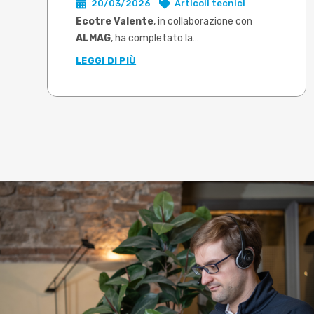
20/03/2026
Articoli tecnici
caldo in DEFORM
Ecotre Valente
, in collaborazione con
ALMAG
, ha completato la
caratterizzazione sperimentale di tre
LEGGI DI PIÙ
leghe di ottone tra le più utilizzate
nello stampaggio a caldo
: CW617N,
CW724R e CW510L a basso contenuto di
piombo (Pb<0,1%). Le prove, condotte su
campioni prelevati da barra di produzione,
hanno permesso di determinare le proprietà
plastiche di ciascuna lega negli intervalli di
temperatura e velocità di deformazione
rappresentativi delle reali condizioni
operative.
Il
limite risolto
è quello che molti
utilizzatori di software di simulazione
conoscono bene:
dati materiali generici,
datati o riferiti a leghe non