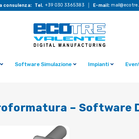
+39 030 3365383
mail@ecotre.
a consulenza:
Tel.
E-mail:
Software Simulazione
Impianti
Event
M
droformatura – Software