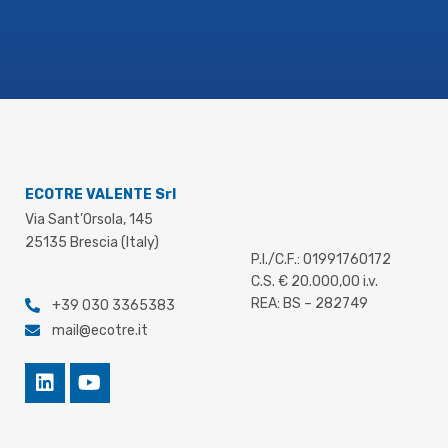
formatura e, di conseguenza, un supporto
ad una corretta preventivazione.
Il
documento tecnico scaricabile
approfondisce nel dettaglio la metodologia,
le leghe e i campi di applicazione.
ECOTRE VALENTE Srl
Via Sant’Orsola, 145
25135 Brescia (Italy)
P.I./C.F.: 01991760172
C.S. € 20.000,00 i.v.
REA: BS – 282749
+39 030 3365383
mail@ecotre.it