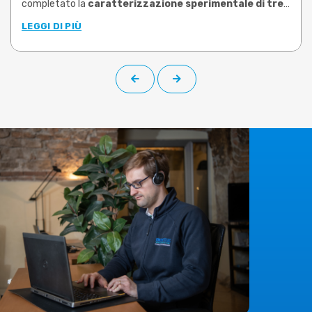
completato la
caratterizzazione sperimentale di tre
leghe di ottone tra le più utilizzate nello stampaggio
LEGGI DI PIÙ
a caldo
: CW617N, CW724R e CW510L a basso contenuto di
piombo (Pb<0,1%). Le prove, condotte su campioni prelevati
da barra di produzione, hanno permesso di determinare le
proprietà plastiche di ciascuna lega negli intervalli di
temperatura e velocità di deformazione rappresentativi
delle reali condizioni operative.
Il
limite risolto
è quello che molti utilizzatori di software di
simulazione conoscono bene:
dati materiali generici,
datati o riferiti a leghe non corrispondenti a quelle
effettivamente lavorate
. Una condizione che rende la
simulazione meno affidabile e costringe a compensare con
prove fisiche aggiuntive, più scarti e tempi di messa a punto
dilatati. I nuovi dati sperimentali, che su richiesta possono
essere implementati nella libreria materiali di
DEFORM
,
colmano questa lacuna, offrendo curve di flusso specifiche
e validate.