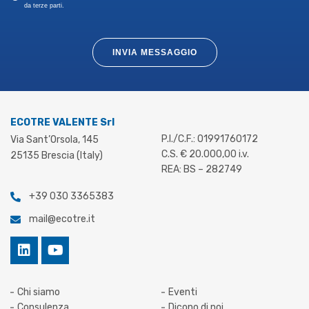
da terze parti.
INVIA MESSAGGIO
ECOTRE VALENTE Srl
P.I./C.F.: 01991760172
Via Sant’Orsola, 145
C.S. € 20.000,00 i.v.
25135 Brescia (Italy)
REA: BS – 282749
+39 030 3365383
mail@ecotre.it
Chi siamo
Eventi
Consulenza
Dicono di noi