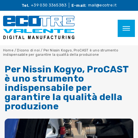
+39 030 3365383
mail@ecotre.it
Tel.
E-mail:
Home
/
Dicono di noi
/
Per Nissin Kogyo, ProCAST è uno strumento
indispensabile per garantire la qualità della produzione
Per Nissin Kogyo, ProCAST
è uno strumento
indispensabile per
garantire la qualità della
produzione