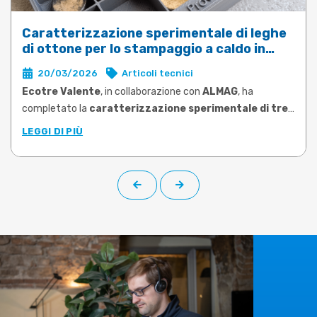
Caratterizzazione sperimentale di leghe
di ottone per lo stampaggio a caldo in
DEFORM
20/03/2026
Articoli tecnici
Ecotre Valente
, in collaborazione con
ALMAG
, ha
completato la
caratterizzazione sperimentale di tre
leghe di ottone tra le più utilizzate nello stampaggio
LEGGI DI PIÙ
a caldo
: CW617N, CW724R e CW510L a basso contenuto di
piombo (Pb<0,1%). Le prove, condotte su campioni prelevati
da barra di produzione, hanno permesso di determinare le
proprietà plastiche di ciascuna lega negli intervalli di
temperatura e velocità di deformazione rappresentativi
delle reali condizioni operative.
Il
limite risolto
è quello che molti utilizzatori di software di
simulazione conoscono bene:
dati materiali generici,
datati o riferiti a leghe non corrispondenti a quelle
effettivamente lavorate
. Una condizione che rende la