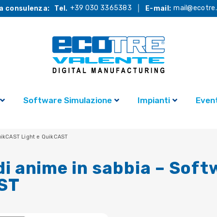
+39 030 3365383
mail@ecotre.
a consulenza:
Tel.
E-mail:
Software Simulazione
Impianti
Event
uikCAST Light e QuikCAST
di anime in sabbia – Sof
AST