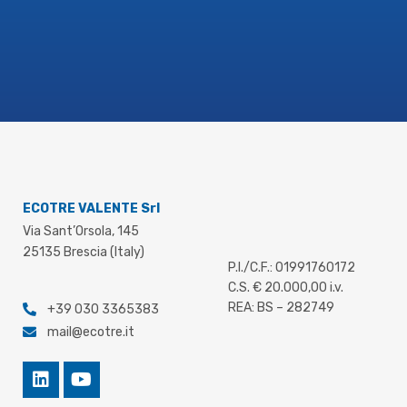
stampo in reparto, una stima maggiormente
accurata del tonnellaggio necessario per la
formatura e, di conseguenza, un supporto
ad una corretta preventivazione.
Il
documento tecnico scaricabile
approfondisce nel dettaglio la metodologia,
le leghe e i campi di applicazione.
ECOTRE VALENTE Srl
Via Sant’Orsola, 145
25135 Brescia (Italy)
P.I./C.F.: 01991760172
C.S. € 20.000,00 i.v.
REA: BS – 282749
+39 030 3365383
mail@ecotre.it