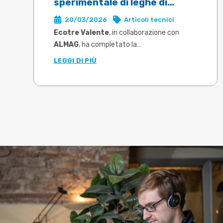
sperimentale di leghe di
ottone per lo stampaggio a
20/03/2026
Articoli tecnici
caldo in DEFORM
Ecotre Valente
, in collaborazione con
ALMAG
, ha completato la
caratterizzazione sperimentale di tre
LEGGI DI PIÙ
leghe di ottone tra le più utilizzate
nello stampaggio a caldo
: CW617N,
CW724R e CW510L a basso contenuto di
piombo (Pb<0,1%). Le prove, condotte su
campioni prelevati da barra di produzione,
hanno permesso di determinare le proprietà
plastiche di ciascuna lega negli intervalli di
temperatura e velocità di deformazione
rappresentativi delle reali condizioni
operative.
Il
limite risolto
è quello che molti
utilizzatori di software di simulazione