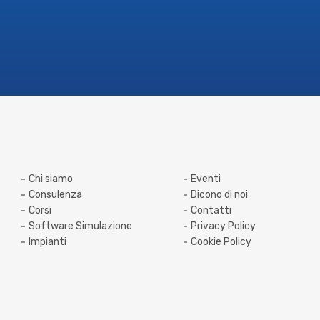
e viceversa è oggi una realtà per tutti i
nostri clienti.” —
Davide Colosio, Direttore
Generale di Colosio Srl
Chi siamo
Eventi
Consulenza
Dicono di noi
Corsi
Contatti
Software Simulazione
Privacy Policy
Impianti
Cookie Policy