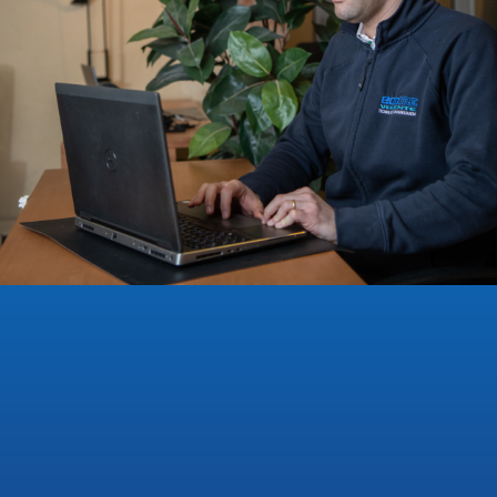
conoscono bene:
dati materiali generici,
datati o riferiti a leghe non
corrispondenti a quelle effettivamente
lavorate
. Una condizione che rende la
simulazione meno affidabile e costringe a
compensare con prove fisiche aggiuntive,
più scarti e tempi di messa a punto dilatati. I
nuovi dati sperimentali, che su richiesta
possono essere implementati nella libreria
materiali di
DEFORM
, colmano questa
lacuna, offrendo curve di flusso specifiche e
validate.
Il
beneficio concreto
per chi opera nel
settore rubinetteria oppure
nell'impiantistica idro-sanitaria, così come
nell'automotive e nella componentistica
meccanica è una
simulazione predittiva
ancor più attendibile
: meno prove