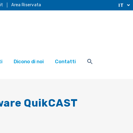
it
Area Riservata
IT
i
Dicono di noi
Contatti
tware QuikCAST