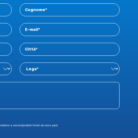
vista tecnico e scientifico dell’attività di tesi
svolta con l’ausilio dei software di
simulazione della colata (massimo 10
pagine).
Il termine di presentazione delle domande,
da trasmettersi per e-mail (info@aimnet.it)
alla Segreteria AIM, è fissato al 31 ottobre
2025.
elative a servizi/prodotti forniti da terze parti.