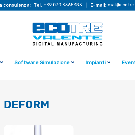
+39 030 3365383
mail@ecotre.
a consulenza:
Tel.
E-mail:
Software Simulazione
Impianti
Event
DEFORM