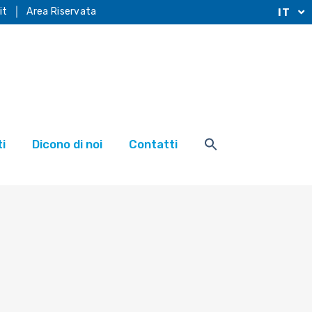
it
Area Riservata
IT
i
Dicono di noi
Contatti