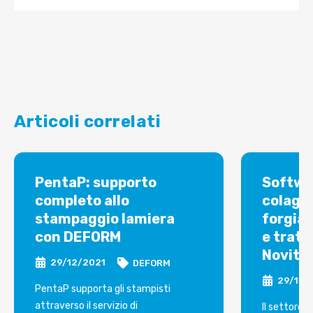
Articoli correlati
PentaP: supporto
Softwa
completo allo
colaggi
stampaggio lamiera
forgiat
con DEFORM
e trat
Novità
29/12/2021
DEFORM
29/12/
PentaP supporta gli stampisti
attraverso il servizio di
Il settore 