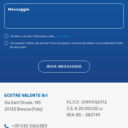
Ho letto e accetto I'informativa sulla
privacy policy
Acconsento l’utilizzo dei dati per l’invio di proposte commerciali relative a servizi/prodotti forniti
da terze parti.
INVIA MESSAGGIO
ECOTRE VALENTE Srl
P.I./C.F.: 01991760172
Via Sant’Orsola, 145
C.S. € 20.000,00 i.v.
25135 Brescia (Italy)
REA: BS – 282749
+39 030 3365383