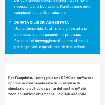
per ogni singolo cilindro e quindi indica i motori
necessari per la lavorazione. Pianificazione delle
campionature e della produzione
DURATA CILINDRI AUMENTATA
Usura utensili ridotta al minimo grazie ad una
ottimizzazione dei parametri di processo.
Fenomeni di danneggiamento pezzo eliminati
perchè previsti e quindi risolti in simulazione
Per l’acquisto, il noleggio o una DEMO del software
oppure se vuoi beneficiare di un servizio di
simulazione ad hoc da parte del nostro ufficio
tecnico, scrivi o chiamaci al +39 030 3365383