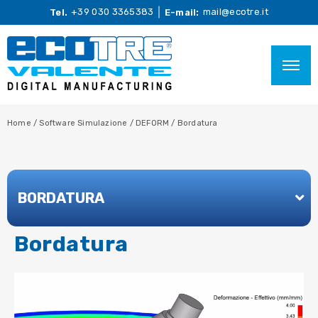
+39 030 3365383
mail@ecotre.it
Tel.
E-mail:
Home
/
Software Simulazione
/
DEFORM
/
Bordatura
BORDATURA
Bordatura