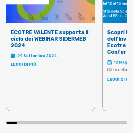
ECOTRE VALENTE supporta il
Scopri il 
ciclo dei WEBINAR SIDERWEB
dell’Inve
2024
Ecotre al
Conferen
29 Settembre 2024
12 Maggi
LEGGI DI PIÙ
Città della Sc
LEGGI DI PIÙ