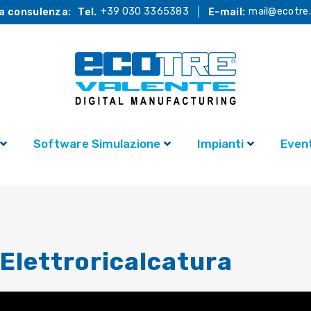
+39 030 3365383
mail@ecotre.
a consulenza:
Tel.
E-mail:
Software Simulazione
Impianti
Event
Elettroricalcatura