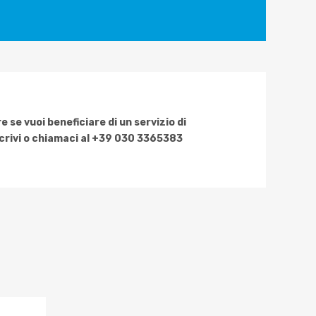
 se vuoi beneficiare di un servizio di
scrivi o chiamaci al +39 030 3365383