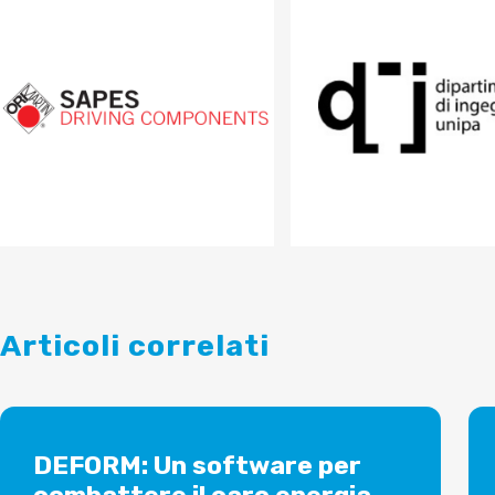
Articoli correlati
DEFORM: Un software per
combattere il caro energia