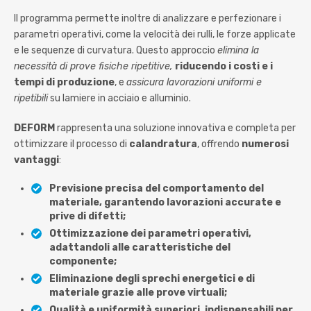
Il programma permette inoltre di analizzare e perfezionare i
parametri operativi, come la velocità dei rulli, le forze applicate
e le sequenze di curvatura. Questo approccio
elimina la
necessità di prove fisiche ripetitive,
riducendo i costi e i
tempi di produzione
, e
assicura lavorazioni uniformi e
ripetibili
su lamiere in acciaio e alluminio.
DEFORM
rappresenta una soluzione innovativa e completa per
ottimizzare il processo di
calandratura
, offrendo
numerosi
vantaggi
:
Previsione precisa del comportamento del
materiale, garantendo lavorazioni accurate e
prive di difetti;
Ottimizzazione dei parametri operativi,
adattandoli alle caratteristiche del
componente;
Eliminazione degli sprechi energetici e di
materiale grazie alle prove virtuali;
Qualità e uniformità superiori, indispensabili per