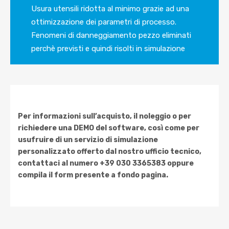
Usura utensili ridotta al minimo grazie ad una
ottimizzazione dei parametri di processo.
Fenomeni di danneggiamento pezzo eliminati
perchè previsti e quindi risolti in simulazione
Per informazioni sull’acquisto, il noleggio o per
richiedere una DEMO del software, così come per
usufruire di un servizio di simulazione
personalizzato offerto dal nostro ufficio tecnico,
contattaci al numero +39 030 3365383 oppure
compila il form presente a fondo pagina.