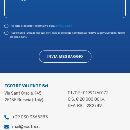
Ho letto e accetto I'informativa sulla
privacy policy
Acconsento l’utilizzo dei dati per l’invio di proposte commerciali relative a servizi/prodotti forniti
da terze parti.
INVIA MESSAGGIO
ECOTRE VALENTE Srl
P.I./C.F.: 01991760172
Via Sant’Orsola, 145
C.S. € 20.000,00 i.v.
25135 Brescia (Italy)
REA: BS – 282749
+39 030 3365383
mail@ecotre.it