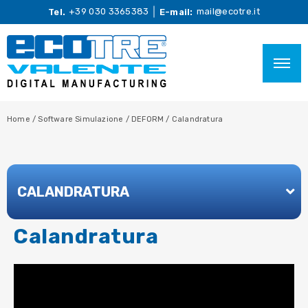
+39 030 3365383
mail@ecotre.it
Tel.
E-mail:
Home
/
Software Simulazione
/
DEFORM
/
Calandratura
CALANDRATURA
Calandratura