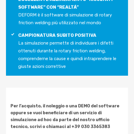
SOFTWARE” CON “REALTÁ”
DEFORM è il software di simulazione di rotary
friction welding più utilizzato nel mondo
CAMPIONATURA SUBITO POSITIVA
La simulazione permette di individuare i difetti
ottenuti durante la rotary friction welding,
comprenderne la cause e quindi intraprendere le
giuste azioni correttive
Per l’acquisto, il noleggio o una DEMO del software
oppure se vuoi beneficiare di un servizio di
simulazione ad hoc da parte del nostro ufficio
tecnico, scrivi o chiamaci al +39 030 3365383