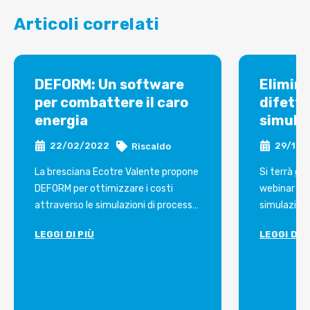
Articoli correlati
DEFORM: Un software
Elimina
per combattere il caro
difetti
energia
simula
22/02/2022
29/12/
Riscaldo
La bresciana Ecotre Valente propone
Si terrà gio
DEFORM per ottimizzare i costi
webinar ded
attraverso le simulazioni di processo
simulazione
Non solo riduzioni nelle turnistiche e
stampaggio
LEGGI DI PIÙ
LEGGI DI P
produzioni nelle fasce di costo più
,coniatura,
basse, il risparmio energetico può
rullatura, 
arrivare anche da un semplice
trafilatura
software.
il nuovo s
Un detto popolare recita che “la
organizzato