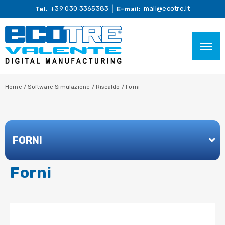
+39 030 3365383
mail@ecotre.it
Tel.
E-mail:
Home
/
Software Simulazione
/
Riscaldo
/
Forni
FORNI
Forni