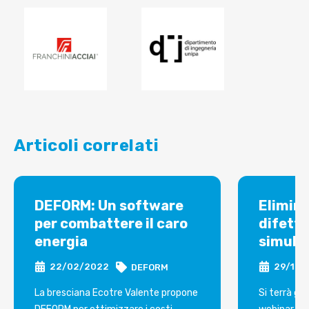
Articoli correlati
DEFORM: Un software
Elimina
per combattere il caro
difetti
energia
simula
22/02/2022
29/12/
DEFORM
La bresciana Ecotre Valente propone
Si terrà gio