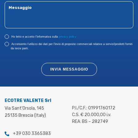
Ho letto e accetto I'informativa sulla
privacy policy
Acconsento l’utilizzo dei dati per l’invio di proposte commerciali relative a servizi/prodotti forniti
da terze parti.
INVIA MESSAGGIO
ECOTRE VALENTE Srl
P.I./C.F.: 01991760172
Via Sant’Orsola, 145
C.S. € 20.000,00 i.v.
25135 Brescia (Italy)
REA: BS – 282749
+39 030 3365383