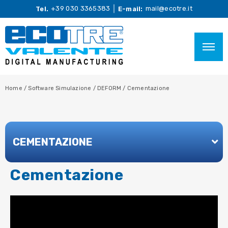
+39 030 3365383
mail@ecotre.it
Tel.
E-mail:
Home
/
Software Simulazione
/
DEFORM
/
Cementazione
CEMENTAZIONE
Cementazione