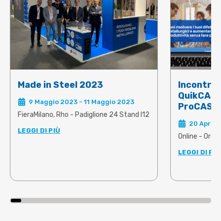
Made in Steel 2023
Incontro 
QuikCAST
9 Maggio 2023 - 11 Maggio 2023
ProCAST 
FieraMilano, Rho - Padiglione 24 Stand I12
20 Aprile
LEGGI DI PIÙ
Online - Ore 
LEGGI DI PIÙ