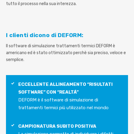
tutto il processo nella sua interezza.
I clienti dicono di DEFORM:
Il software di simulazione trattamenti termici DEFORM è
americano ed è stato ottimizzato perchè sia preciso, veloce e
semplice.
ECCELLENTE ALLINEAMENTO “RISULTATI
SOFTWARE” CON “REALTÁ”
DEFORM è il software di simulazione di
trattamenti termici più utilizzato nel mondo
CAMPIONATURA SUBITO POSITIVA
La simulazione permette di individuare i difetti